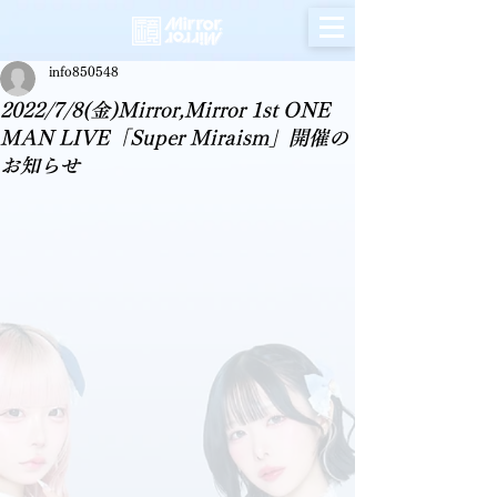
info850548
2022/7/8(金)Mirror,Mirror 1st ONE
MAN LIVE「Super Miraism」開催の
お知らせ