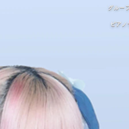
グループ
​ピア