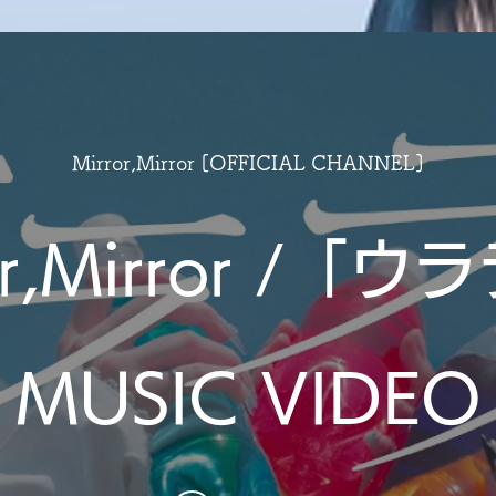
Mirror,Mirror [OFFICIAL CHANNEL]
or,Mirror /「
MUSIC VIDEO