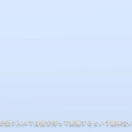
突き進む個性派ピアノ
突き進む個性派ピアノ
r,mirror the most beautiful in the world 
r,mirror the most beautiful in the world 
を受け入れて自信を持って表現するという意味合