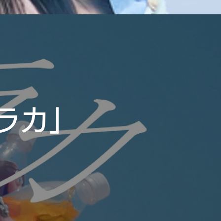
ウララカ」